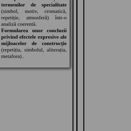
termenilor de specialitate
(simbol, motiv, cromatică,
repetiție, atmosferă) într-o
analiză coerentă.
Formularea unor concluzii
privind efectele expresive ale
mijloacelor de construcție
(repetiția, simbolul, aliterația,
metafora)
.