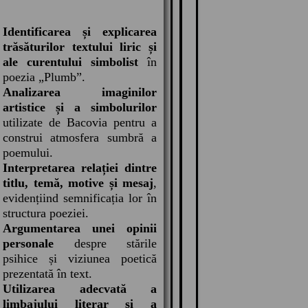
Identificarea și explicarea
trăsăturilor textului liric și
ale curentului simbolist
în
poezia „Plumb”.
Analizarea imaginilor
artistice și a simbolurilor
utilizate de Bacovia pentru a
construi atmosfera sumbră a
poemului.
Interpretarea relației dintre
titlu, temă, motive și mesaj
,
evidențiind semnificația lor în
structura poeziei.
Argumentarea unei opinii
personale
despre stările
psihice și viziunea poetică
prezentată în text.
Utilizarea adecvată a
limbajului literar și a