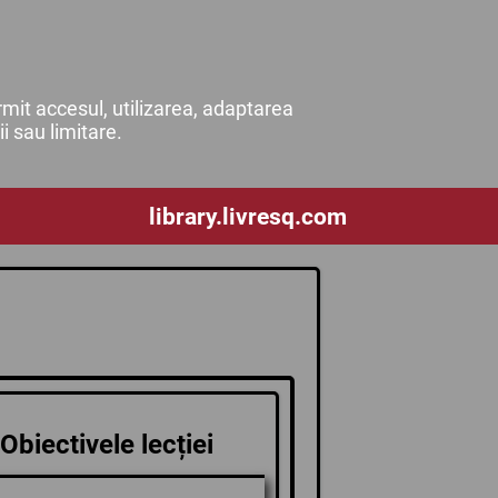
mit accesul, utilizarea, adaptarea
ii sau limitare.
library.livresq.com
Obiectivele lecției