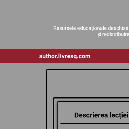
Resursele educaționale deschise s
și redistribuir
author.livresq.com
Descrierea lecției