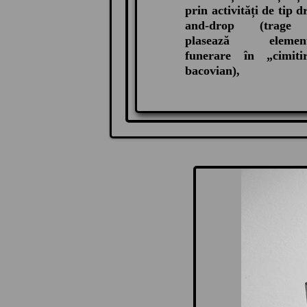
prin activități de tip d
and-drop (trage
plasează element
funerare în „cimitir
bacovian),