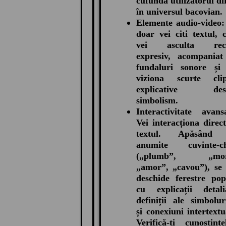
cufundă utilizatorul di
în universul bacovian.
Elemente audio-video
doar vei citi textul, c
vei asculta reci
expresiv, acompaniat
fundaluri sonore și 
viziona scurte clip
explicative des
simbolism.
Interactivitate avans
Vei interacționa direc
textul. Apăsând
anumite cuvinte-ch
(„plumb”, „mor
„amor”, „cavou”), se
deschide ferestre po
cu explicații detali
definiții ale simbolur
și conexiuni intertextu
Verifică-ți cunoștințe