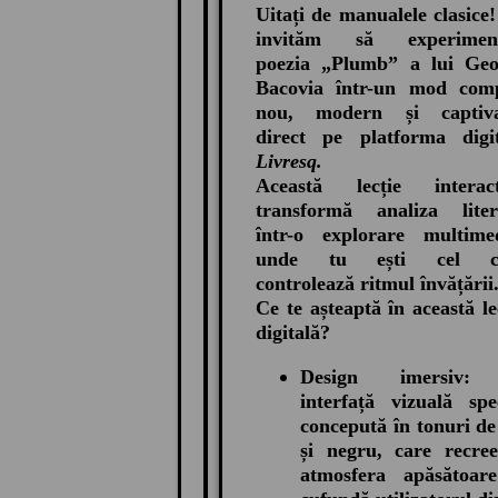
Uitați de manualele clasice
invităm să experiment
poezia „Plumb” a lui Geo
Bacovia într-un mod comp
nou, modern și captiva
direct pe platforma digit
Livresq.
Această lecție interact
transformă analiza liter
într-o explorare multimed
unde tu ești cel c
controlează ritmul învățării
Ce te așteaptă în această le
digitală?
Design imersiv
interfață vizuală spe
concepută în tonuri de
și negru, care recre
atmosfera apăsătoare