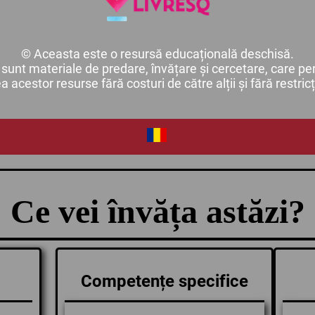
© Aceasta este o resursă educațională deschisă.
unt materiale de predare, învățare și cercetare, care per
ea acestor resurse fără costuri de către alții și fără restricț
Ce vei învăța astăzi?
Competențe specifice