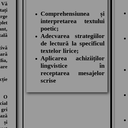
! Vă
ați
Comprehensiunea și
rge
interpretarea textului
let
poetic;
nt,
ală
Adecvarea strategiilor
de lectură la specificul
ivă
textelor lirice;
ară
Aplicarea achiziiților
ia,
lingvistice în
are
receptarea mesajelor
.
cție
scrise
: O
cial
 gri
ează
 și