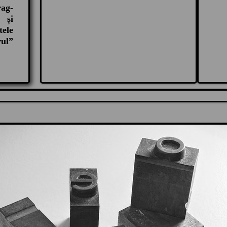
rag-
 și
ele
ul”