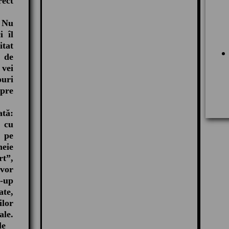
rect
: Nu
i îl
tat
 de
vei
uri
pre
ată:
t cu
 pe
eie
t”,
 vor
p-up
ate,
ilor
ale.
le