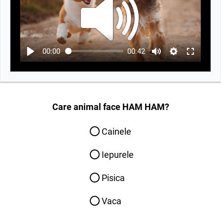
00:00
00:42
Care animal face HAM HAM?
Cainele
Iepurele
Pisica
Vaca