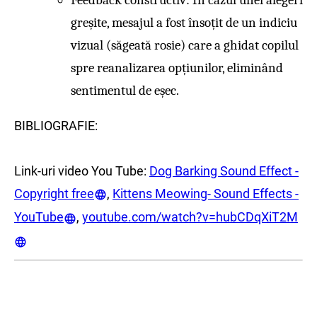
Feedback constructiv: În cazul unei alegeri
greșite, mesajul a fost însoțit de un indiciu
vizual (săgeată rosie) care a ghidat copilul
spre reanalizarea opțiunilor, eliminând
sentimentul de eșec.
BIBLIOGRAFIE:
Link-uri video You Tube:
Dog Barking Sound Effect -
Copyright free
,
Kittens Meowing- Sound Effects -
YouTube
,
youtube.com/watch?v=hubCDqXiT2M