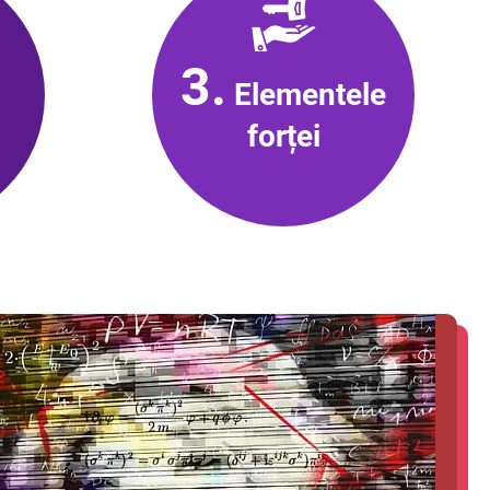
3.
Elementele
forței