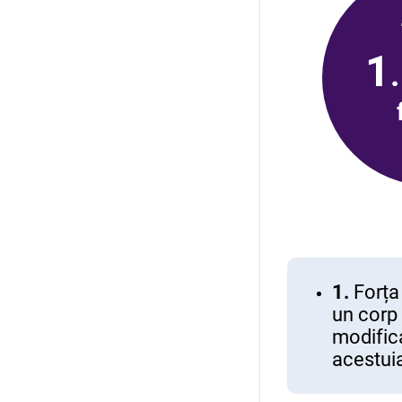
1
.
1.
Forța
un corp 
modific
acestui