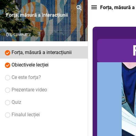
Forța, măsură a 
Forța, măsură a interacțiunii
0
%
COMPLETE
Forța, măsură a interacțiunii
Obiectivele lecției
Ce este forța?
Prezentare video
Quiz
Finalul lecției