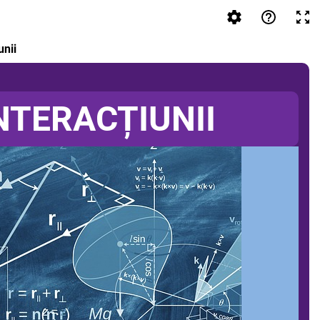
unii
NTERACȚIUNII