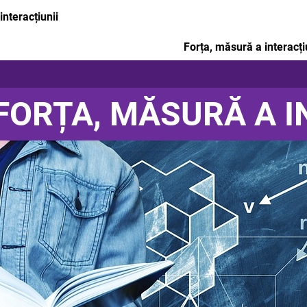
interacțiunii
Forța, măsură a interacți
FORȚA, MĂSURĂ A I