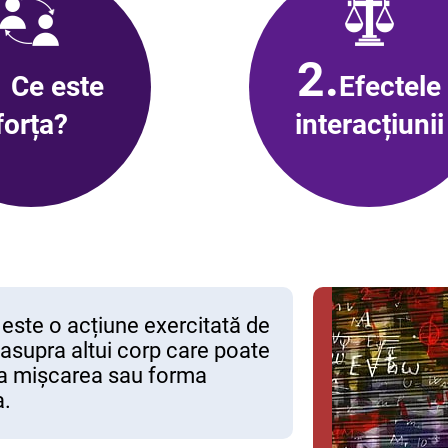
2.
Ce este
Efectele
forța
?
interacțiunii
 este o acțiune exercitată de
asupra altui corp care poate
a mișcarea sau forma
a.