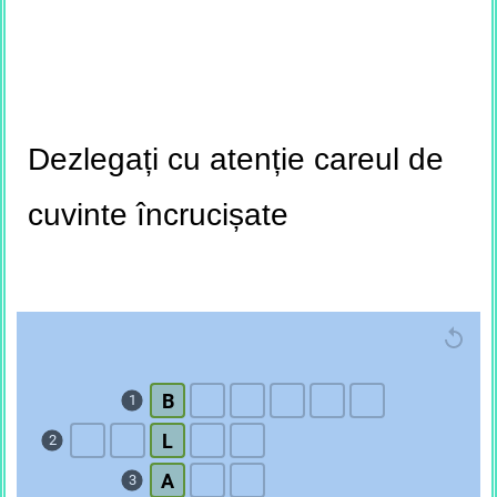
Dezlegați cu atenție careul de
cuvinte încrucișate
B
1
L
2
A
3