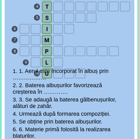
T
4
S
5
I
6
M
7
P
8
L
9
1. 1. Aerul este încorporat în albuș prin
U
10
………………
2. 2. Baterea albușurilor favorizează
creșterea în ………….
3. 3. Se adaugă la baterea gălbenușurilor,
alături de zahăr.
4. Urmează după formarea compoziției.
5. Se obține prin baterea albușurilor.
6. 6. Materie primă folosită la realizarea
blaturilor.