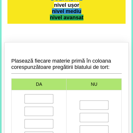
nivel ușor
nivel mediu
nivel avansat
Plasează fiecare materie primă în coloana
corespunzătoare pregătirii blatului de tort:
DA
NU