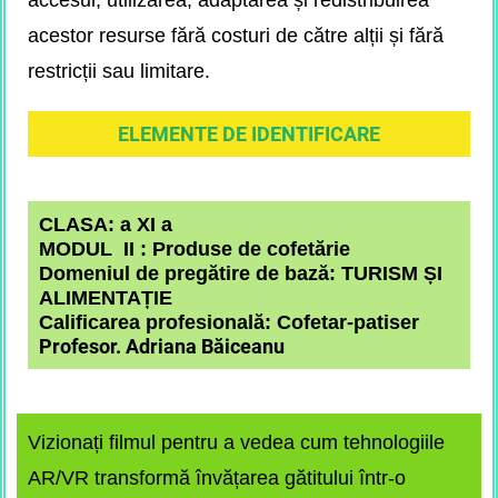
accesul, utilizarea, adaptarea și redistribuirea
acestor resurse fără costuri de către alții și fără
restricții sau limitare.
ELEMENTE DE IDENTIFICARE
CLASA: a XI a
MODUL II : Produse de cofetărie
Domeniul de pregătire de bază: TURISM ȘI
ALIMENTAȚIE
Calificarea profesională: Cofetar-patiser
Profesor. Adriana Băiceanu
Vizionați filmul pentru a vedea cum tehnologiile
AR/VR transformă învățarea gătitului într-o