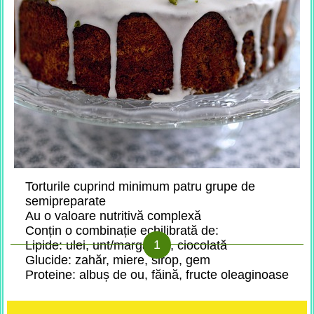
Torturile cuprind minimum patru grupe de
semipreparate
Au o valoare nutritivă complexă
Conțin o combinație echilibrată de:
Lipide: ulei, unt/margarină, ciocolată
Glucide: zahăr, miere, sirop, gem
Proteine: albuș de ou, făină, fructe oleaginoase