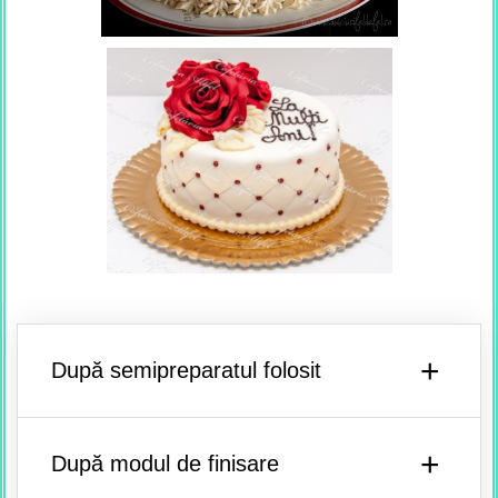
+
După semipreparatul folosit
+
După modul de finisare
1.Torturi din blat:
a) Cu blat alb: