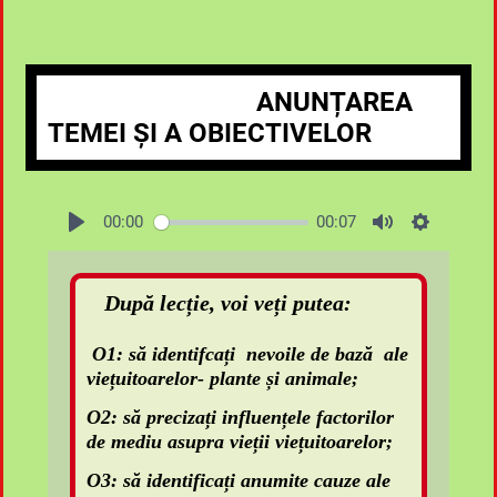
ANUN
ȚAREA
TEMEI ȘI A OBIECTIVELOR
00:00
00:07
După lecție, voi veți putea:
O1: să identifcați nevoile de bază ale
viețuitoarelor- plante și animale;
O2: să precizați influențele factorilor
de mediu asupra vieții viețuitoarelor;
O3: să identificați anumite cauze ale