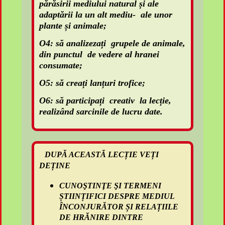
părăsirii mediului natural și ale
adaptării la un alt mediu- ale unor
plante și animale;
O4: să analizezați grupele de animale,
din punctul de vedere al hranei
consumate;
O5: să creați lanțuri trofice;
O6: să participați creativ la lecție,
realizând sarcinile de lucru date.
DUPĂ ACEASTĂ LECȚIE VEȚI
DEȚINE
CUNOŞTINŢE ŞI TERMENI
ȘTIINȚIFICI DESPRE MEDIUL
ÎNCONJURĂTOR ȘI RELAȚIILE
DE HRĂNIRE DINTRE