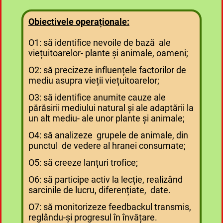
Obiectivele operaționale:
O1: să identifice nevoile de bază ale
viețuitoarelor- plante și animale, oameni;
O2: să precizeze influențele factorilor de
mediu asupra vieții viețuitoarelor;
O3: să identifice anumite cauze ale
părăsirii mediului natural și ale adaptării la
un alt mediu- ale unor plante și animale;
O4: să analizeze grupele de animale, din
punctul de vedere al hranei consumate;
O5: să creeze lanțuri trofice;
O6: să participe activ la lecție, realizând
sarcinile de lucru, diferențiate, date.
O7: să monitorizeze feedbackul transmis,
reglându-și progresul în învățare.