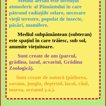
Mediul aerian este învelișul
atmosferic al Pământului în care
pătrund radiațiile solare, necesare
vieții terestre, populat de insecte,
păsări, mamifere.
Mediul subpământean (subteran)
este spațiul în care trăiesc, sub sol,
anumite viețuitoare.
Sunt create de om (parcul,
grădina, iazul, acvariul, Grădina
Zoologică).
Sunt create de natură (pădurea,
savana, jungla, deşertul, lacul, râul,
marea, oceanul ş.a.).