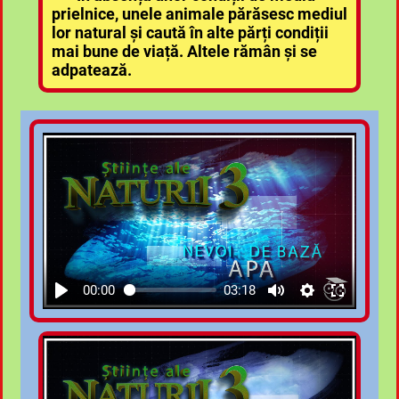
prielnice, unele animale părăsesc mediul
lor natural și caută în alte părți condiții
mai bune de viață. Altele rămân și se
adpatează.
00:00
03:18