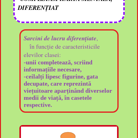
DIFERENȚIAT
Sarcini de lucru diferențiate
,
în funcție de caracteristicile
elevilor clasei:
-unii completează, scriind
informațiile necesare,
-ceilalți lipesc figurine, gata
decupate, care reprezintă
viețuitoare aparținând diverselor
medii de viață, în casetele
respective.