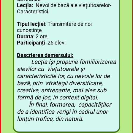
Lecția:
Nevoi de bază ale viețuitoarelor-
Caracteristici
Tipul lecției
: Transmitere de noi
cunoștințe
Durata
: 2 ore,
Participanți
:26 elevi
Descrierea demersului:
ecția își propune familiarizarea
L
elevilor cu viețutoarele și
caracteristicile lor, cu nevoile lor de
bază, prin strategii diversificate,
creative, antrenante, mai ales sub
formă de joc, în context digital.
În final, formarea, capacităților
de a identifica verigi în cadrul unor
lanțuri trofice, din natură.