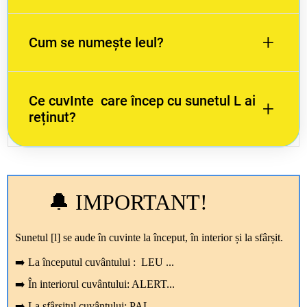
+
Cum se numește leul?
L
Ce cuvInte care încep cu sunetul L ai
LINO
+
reținut?
LINO, LIANĂ, LALEA, LUMINĂ,
LUCESC,LĂBUȚE .
🔔
IMPORTANT!
Sunetul [l] se aude în cuvinte la început, în interior și la sfârșit.
➡️ La începutul cuvântului : LEU
...
➡️ În interiorul cuvântului:
ALERT...
➡️ La sfârșitul cuvântului:
PAL ...