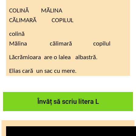
COLINĂ MĂLINA
CĂLIMARĂ COPILUL
colină
Mălina călimară copilul
Lăcrămioara are o lalea albastră.
Elias cară un sac cu mere.
Învăț să scriu litera L