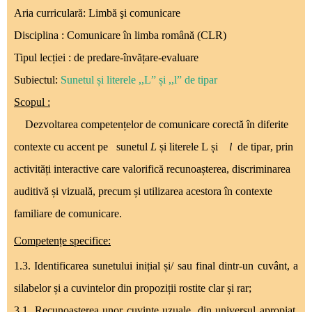
Aria curriculară:
Limbă şi comunicare
Disciplina :
Comunicare în limba română (CLR)
Tipul lecției :
de predare-învățare-evaluare
Subiectul:
Sunetul și literele ,,L” și ,,l” de tipar
Scopul :
Dezvoltarea competențelor de comunicare corectă în diferite
contexte cu accent pe
sunetul
L
și literele L
și
l
de tipar
, prin
activități interactive care valorifică recunoașterea, discriminarea
auditivă și vizuală, precum și utilizarea acestora în contexte
familiare de comunicare.
Competențe specifice:
1
.3.
Identificarea sunetului inițial și/ sau final dintr-un cuvânt, a
silabelor și a cuvintelor din propoziții rostite clar și rar;
3.1.
Recunoașterea unor cuvinte uzuale, din universul apropiat,