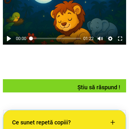
00:00
01:22
Știu să răspund !
+
Ce sunet repetă copiii?