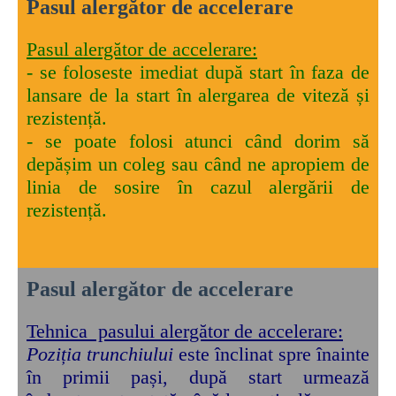
Pasul alergător de accelerare
Pasul alergător de accelerare:
- se foloseste imediat după start în faza de
lansare de la start în alergarea de viteză și
rezistență.
- se poate folosi atunci când dorim să
depășim un coleg sau când ne apropiem de
linia de sosire în cazul alergării de
rezistență.
Pasul alergător de accelerare
Tehnica pasului alergător de accelerare:
Poziția trunchiului
este înclinat spre înainte
în primii pași, după start urmează