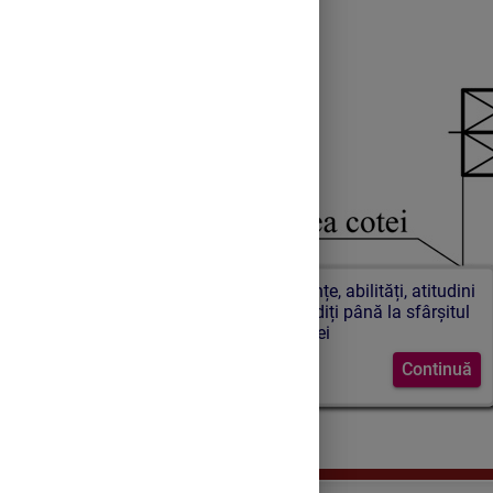
Următoarele cunoștințe, abilități, atitudini
trebuie să le dobândiți până la sfârșitul
orei
Continuă
Desen cu elementele cotării