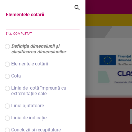
Elementele cotării
Elementele cotării
0
%
COMPLETAT
Definiția dimensiunii și
clasificarea dimensiunilor
Elementele cotării
Cota
Linia de cotă împreună cu
extremitățile sale
Linia ajutătoare
Linia de indicație
Concluzii și recapitulare