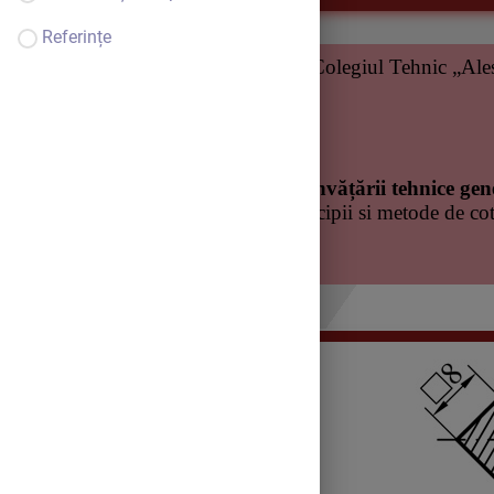
Referințe
Unitatea de învăţământ
: Colegiul Tehnic „Ale
Catedra: Tehnica
Profesor: Ing. Bot Lidia
Modulul I
: Desen tehnic
Clasa: a IX-a
Unitatea de rezultate ale învățării tehnice gen
Unitatea de învățare
: Principii si metode de co
Tema
: Elementele cotarii
Tipul lecției
: Mixtă