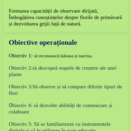
Formarea capacității de observare dirijată,
Îmbogățirea cunoștințelor despre florile de primăvară
și dezvoltarea grijii față de natură.
Obiective operaționale
Obiectiv 1:
s
ă recunoască laleaua și narcisa.
Obiectiv 2:
să descopeă etapele de creștere ale unei
plante
Obiectiv 3:
Să observe și să compare diferite tipuri de
flori
O
biectiv 4: să dezvolte abilități de comunicare și
colaboare
Obiectiv 5: Să se familiarizeze cu instrumentele
digitale și să le utilizeze în scop educativ