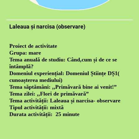
Laleaua și narcisa (observare)
Proiect de activitate
Grupa: mare
Tema anuală de studiu: Când,cum și de ce se
întâmplă?
Domeniul experiențial: Domeniul Științe DȘ1(
cunoașterea mediului)
Tema săptămâni: ,,Primăvară bine ai venit!”
Tema zilei: ,,Flori de primăvară”
Tema activității: Laleaua și narcisa- observare
Tipul activității: mixtă
Durata activității: 25 minute