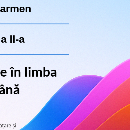
Carmen
a II-a
e în limba
ână
țare și