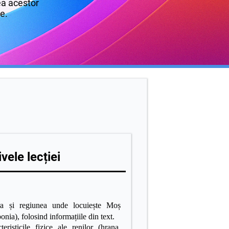
rea acestor
re.
vele lecției
ra și regiunea unde locuiește Moș
nia), folosind informațiile din text.
risticile fizice ale renilor (hrana,