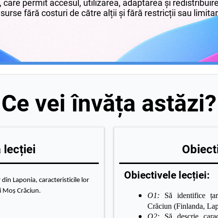
 care permit accesul, utilizarea, adaptarea și redistribui
surse fără costuri de către alții și fără restricții sau limita
Ce vei învăța astăzi?
lecției
Obiecti
Obiectivele lecției:
 din Laponia, caracteristicile lor
ui Moș Crăciun.
O1:
Să identifice ța
Crăciun (Finlanda, Lapo
O2:
Să descrie caracte