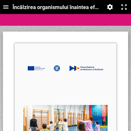
Încălzirea organismului înaintea efortului fizic - c