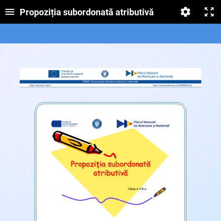
Propoziția subordonată atributivă