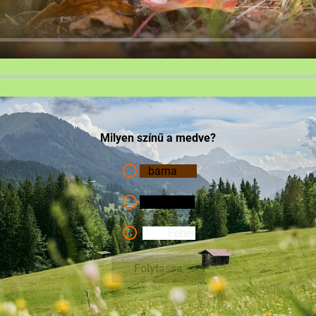
Milyen színű a medve?
barna
Fekete
Fehér
Folytassa