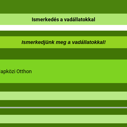
Ismerkedés a vadállatokkal
Ismerkedjünk meg a vadállatokkal!
Napközi Otthon