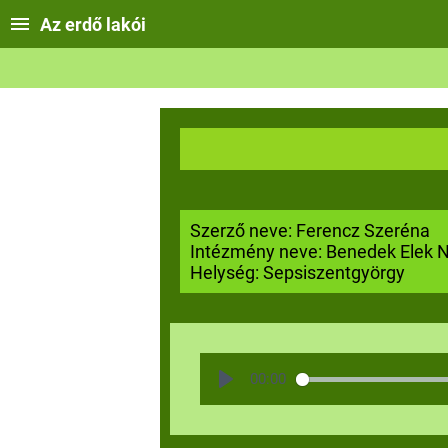
Az erdő lakói
Szerző neve: Ferencz Szeréna
Intézmény neve: Benedek Elek 
Helység: Sepsiszentgyörgy
00:00