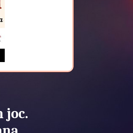
 joc.
ana