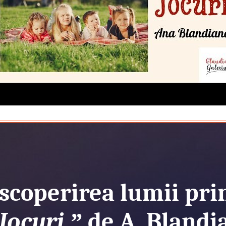
scoperirea lumii prin
Jocuri
”
de A. Blandi