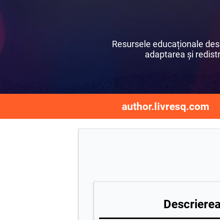
Resursele educaționale desch
adaptarea și redistri
author.livresq.com
Descrierea 