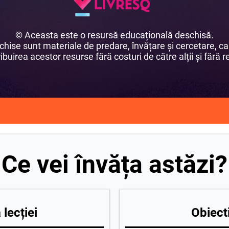
© Aceasta este o resursă educațională deschisă.
ise sunt materiale de predare, învățare și cercetare, car
buirea acestor resurse fără costuri de către alții și fără re
Ce vei învăța astăzi?
lecției
Obiecti