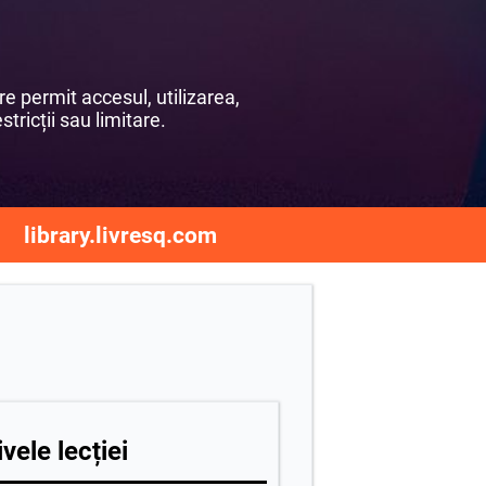
e permit accesul, utilizarea,
stricții sau limitare.
library.livresq.com
vele lecției