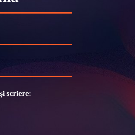
i scriere:
ș