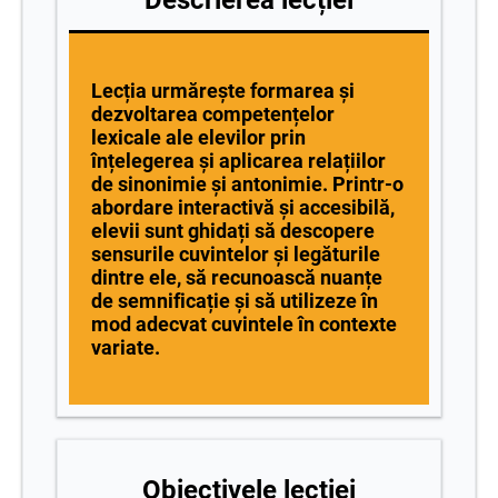
Descrierea lecției
Lecția urmărește formarea și
dezvoltarea competențelor
lexicale ale elevilor prin
înțelegerea și aplicarea relațiilor
de sinonimie și antonimie. Printr-o
abordare interactivă și accesibilă,
elevii sunt ghidați să descopere
sensurile cuvintelor și legăturile
dintre ele, să recunoască nuanțe
de semnificație și să utilizeze în
mod adecvat cuvintele în contexte
variate.
Obiectivele lecției