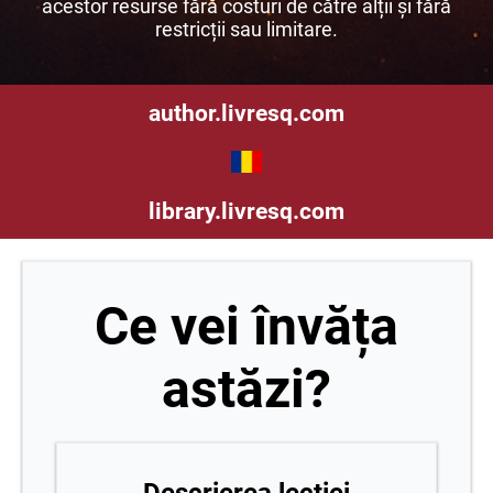
acestor resurse fără costuri de către alții și fără
restricții sau limitare.
author.livresq.com
library.livresq.com
Ce vei învăța
astăzi?