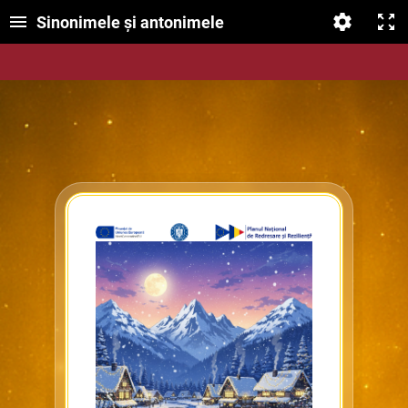
Sinonimele și antonimele