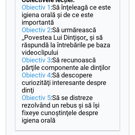
Obiectiv 1
:Să înţeleagă ce este
igiena orală şi de ce este
importantă
Obiectiv 2
:Să urmărească
,,Povestea Lui Dinţişor,, şi să
răspundă la întrebările pe baza
videoclipului
Obiectiv 3
:Să recunoască
părţile componente ale dinţilor
Obiectiv 4
:Să descopere
curiozităţi interesante despre
dinţi
Obiectiv 5
:Să se distreze
rezolvând un rebus şi să îşi
fixeye cunoştinţele despre
igiena orală