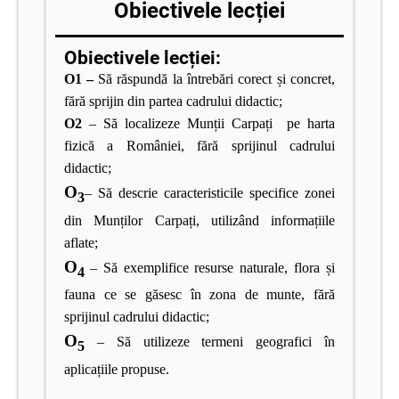
Obiectivele lecției
Obiectivele lecției:
O1 –
Să
răspundă la întrebări corect și concret,
fără sprijin din partea cadrului didactic;
O2
–
Să localizeze Munții Carpați pe harta
fizică a României, fără sprijinul cadrului
didactic;
O
– Să descrie caracteristicile specifice zonei
3
din Munților Carpați, utilizând informațiile
aflate;
O
– Să exemplifice resurse naturale, flora și
4
fauna ce se găsesc în zona de munte, fără
sprijinul cadrului didactic;
O
– Să utilizeze termeni geografici în
5
aplicațiile propuse.