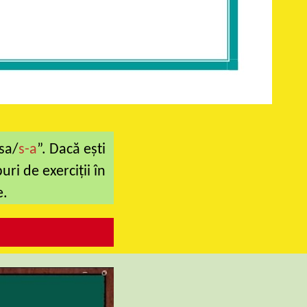
„sa/
s-a
”. Dacă ești
ri de exerciţii în
e.