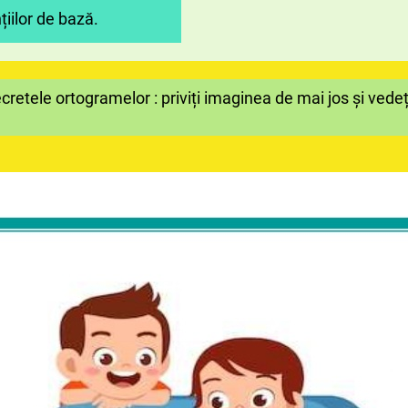
iilor de bază.
retele ortogramelor : priviți imaginea de mai jos și ved