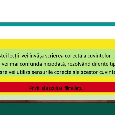
tei lecții vei învăța scrierea corectă a cuvintelor 
e vei mai confunda niciodată, rezolvând diferite tipu
are vei utiliza sensurile corecte ale acestor cuvint
Priviți și ascultați filmulețul !