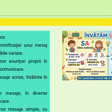
ce:
semnificației unui mesaj
bile variate.
or enunțuri proprii în
e comunicare.
saje scrise, întâlnite în
or mesaje, în diverse
care.
nor mesaje simple, cu