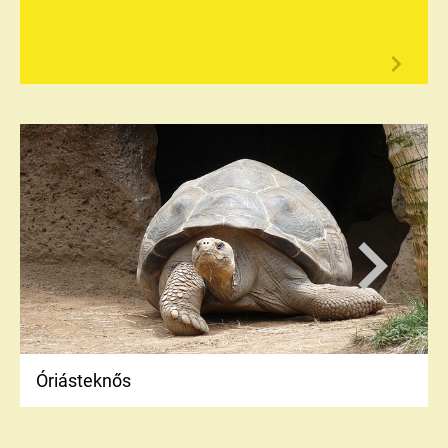
Óriásteknős