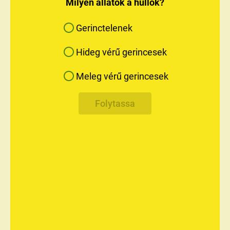
Milyen állatok a hüllők?
Gerinctelenek
Hideg vérű gerincesek
A vízben erős farkuk segítségével változtatják
a helyüket
Meleg vérű gerincesek
Végtagjai úszólapáttá alakultak
Folytassa