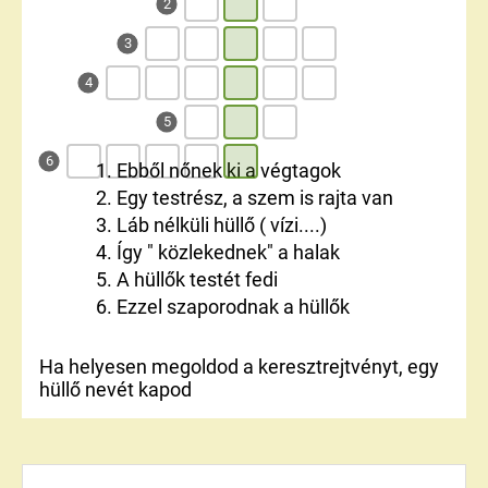
2
3
4
5
6
1. Ebből nőnek ki a végtagok
2. Egy testrész, a szem is rajta van
3. Láb nélküli hüllő ( vízi....)
4. Így " közlekednek" a halak
5. A hüllők testét fedi
6. Ezzel szaporodnak a hüllők
Ha helyesen megoldod a keresztrejtvényt, egy
hüllő nevét kapod