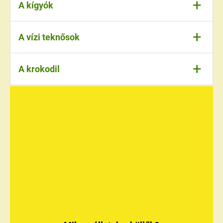
+
A kígyók
A kígyóknak nincs lábuk. Képesek
+
A vízi teknősok
összetekeredni és felcsavarodni
+
A krokodil