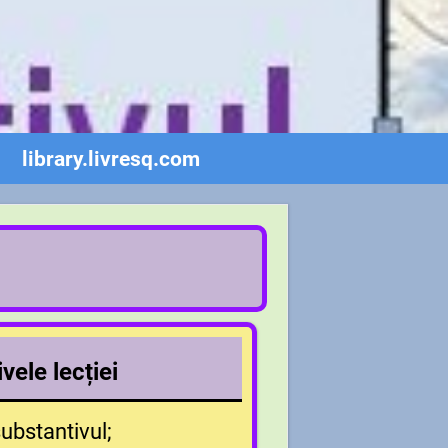
library.livresq.com
vele lecției
ubstantivul;