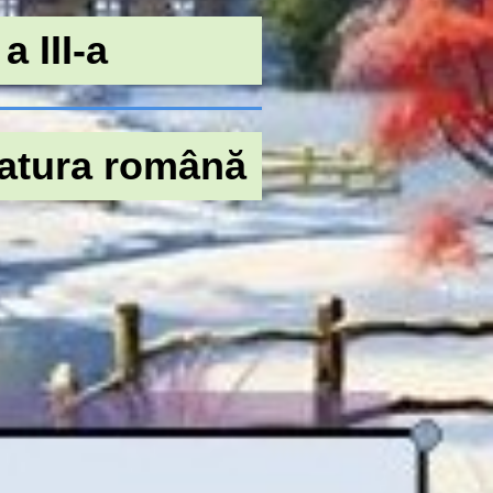
a III-a
ratura română