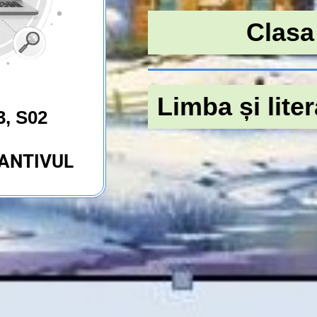
Clasa 
Limba și lite
3, S02
TANTIVUL