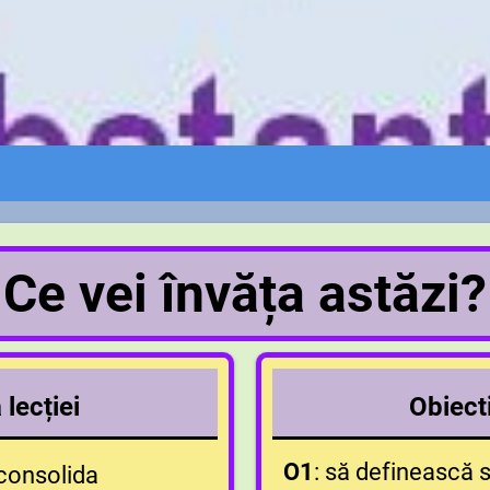
Ce vei învăța astăzi?
lecției
Obiecti
O1
: să definească s
 consolida