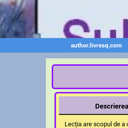
author.livresq.com
Descrierea 
Lecția are scopul de a