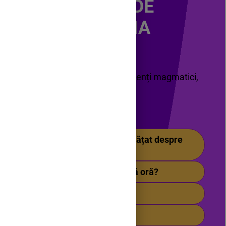
CREAT DE
ACEȘTIA
Cuvinte cheie:
plăci tectonice, magmă, curenți magmatici,
vulcan, lavă, seism.
Cuprins
1. Să ne amintim ce am învățat despre
relief!
2. Ce vom învăța în această oră?
3. Magmatismul
4. Vulcanismul