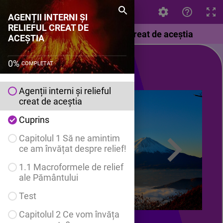
AGENȚII INTERNI ȘI RELIEFUL CREAT DE ACEȘTIA
AGENȚII INTERNI ȘI
RELIEFUL CREAT DE
Agenții interni și relieful creat de aceștia
ACEȘTIA
0
%
COMPLETAT
Agenții interni și relieful
creat de aceștia
Cuprins
Capitolul 1 Să ne amintim
ce am învățat despre relief!
1.1 Macroformele de relief
ale Pământului
Test
Capitolul 2 Ce vom învăța