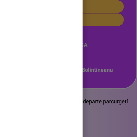
5.Seismele
6. Mișcările tectonice
Nume autor: MARIN ROMICA
Clasa a IX a
Liceul Tehnologic Dimitrie Bolintineanu
ATENȚIE! Pentru a merge mai departe parcurgețí
galeria foto!