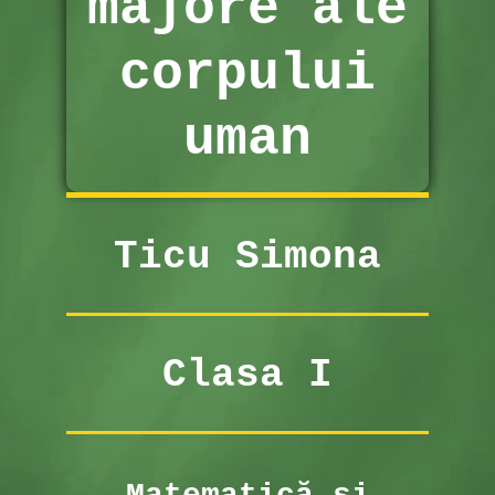
majore ale
corpului
uman
Ticu Simona
Clasa I