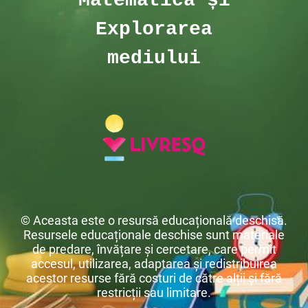
Matematică și
Explorarea
mediului
© Aceasta este o resursă educațională deschisă.
Resursele educaționale deschise sunt materiale
de predare, învățare și cercetare, care permit
accesul, utilizarea, adaptarea și redistribuirea
acestor resurse fără costuri de către alții și fără
restricții sau limitare.