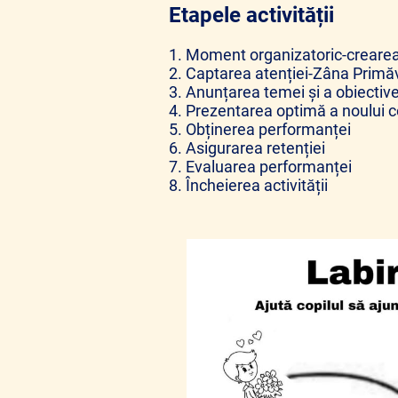
Etapele activității
1. Moment organizatoric-crearea c
2. Captarea atenției-Zâna Primăva
3. Anunțarea temei și a obiectiv
4. Prezentarea optimă a noului con
5. Obținerea performanței
6. Asigurarea retenției
7. Evaluarea performanței
8. Încheierea activității