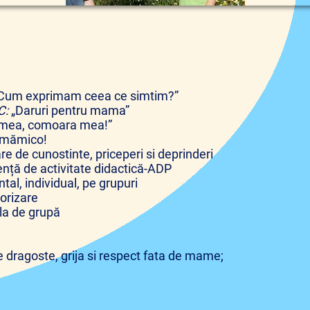
„Cum exprimam ceea ce simtim?”
C:
„Daruri pentru mama”
mea, comoara mea!”
, mămico!
re de cunostinte, priceperi si deprinderi
nță de activitate didactică-ADP
ntal, individual, pe grupuri
rizare
la de grupă
 dragoste, grija si respect fata de mame;