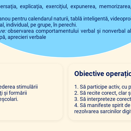
ersaţia, explicaţia, exerciţiul, expunerea, memorizare
nou pentru calendarul naturii, tablă inteligentă, videopro
al, individual, pe grupe, în perechi.
re:
observarea comportamentului verbal și nonverbal al 
ipă, aprecieri verbale
Obiective operați
vederea stimulării
1. Să participe activ, cu p
i şi formării
2. Să recite corect, clar ș
şcolari.
3. Să interpreteze corec
4. Să manifeste spirit de 
rezolvarea sarcinilor dig