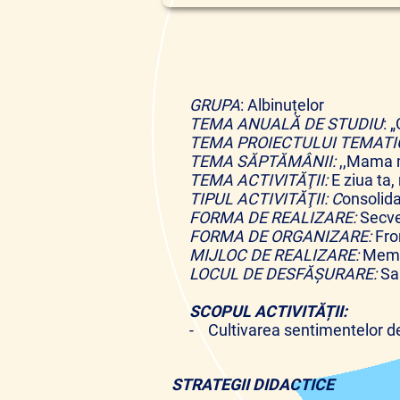
GRUPA
: Albinuțelor
TEMA ANUALĂ DE STUDIU
: 
TEMA PROIECTULUI TEMATI
TEMA SĂPTĂMÂNII:
,,Mama 
TEMA ACTIVITĂŢII:
E ziua ta
TIPUL ACTIVITĂŢII: C
onsolida
FORMA DE REALIZARE:
Secve
FORMA DE ORGANIZARE:
Fro
MIJLOC DE REALIZARE:
Memo
LOCUL DE DESFĂȘURARE:
Sa
SCOPUL ACTIVITĂȚII:
- Cultivarea sentimentelor de
STRATEGII DIDACTICE