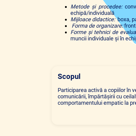
Metode şi procedee:
conv
echipă/individuală
Mijloace didactice:
boxa, pa
Forma de organizare:
front
Forme și tehnici de evalua
muncii individuale și în ech
Scopul
Participarea activă a copiilor în 
comunicării, împărtăşirii cu ceilalţ
comportamentului empatic la pre