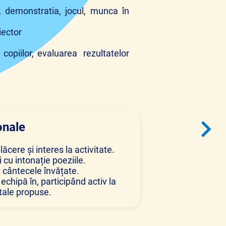
a, demonstratia, jocul, munca în
iector
copiilor, evaluarea rezultatelor
onale
lăcere și interes la activitate.
i cu intonație poeziile.
t cântecele învățate.
echipă în, participând activ la
itale propuse.