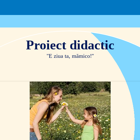
Proiect di
dact
ic
"E ziua ta, mămico!''