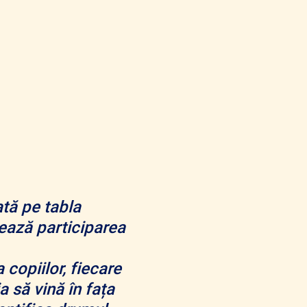
ată pe tabla
lează participarea
 copiilor, fiecare
 să vină în fața