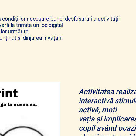
ondițiilor necesare bunei desfășurări a activității
ră le trimite un joc digital
elor urmărite
ținut și dirijarea învățării
Activitatea realiz
interactivă stimu
activă, moti
vația și implicarea
copil având ocazia