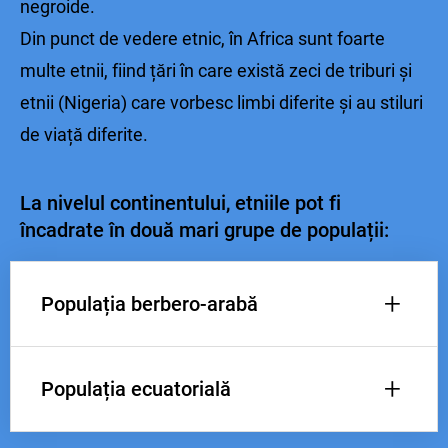
negroide.
Din punct de vedere etnic, în Africa sunt foarte
multe etnii, fiind țări în care există zeci de triburi și
etnii (Nigeria) care vorbesc limbi diferite și au stiluri
de viață diferite.
La nivelul continentului, etniile pot fi
încadrate în două mari grupe de populații:
+
Populația berbero-arabă
+
Populația ecuatorială
Berbero-arabii
sunt în partea de nord,
populație provenită din amestecul berberilor,
originali din Africa, si a arabilor sosiți pe