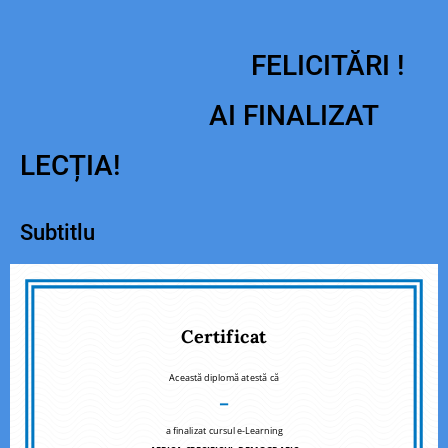
FELICITĂRI !
AI FINALIZAT
LECȚIA!
Subtitlu
Certificat
Această diplomă atestă că
–
a finalizat cursul e-Learning