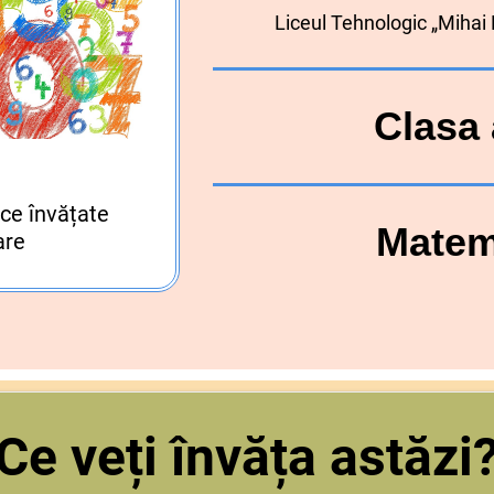
Liceul Tehnologic „Miha
Clasa 
ce învățate
Matem
are
Ce veți învăța astăzi