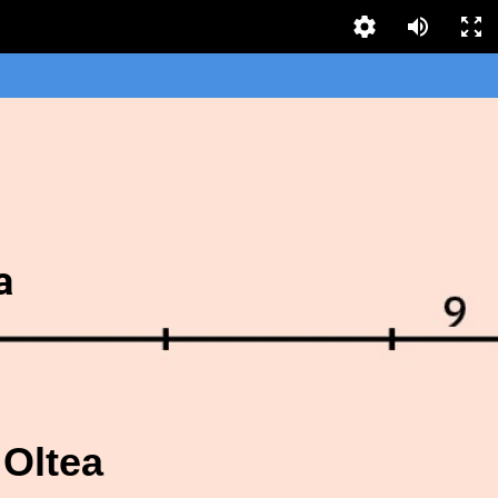
a
 Oltea