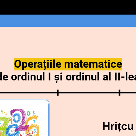
Operațiile matematice
de ordinul I și ordinul al II-le
Hrițcu