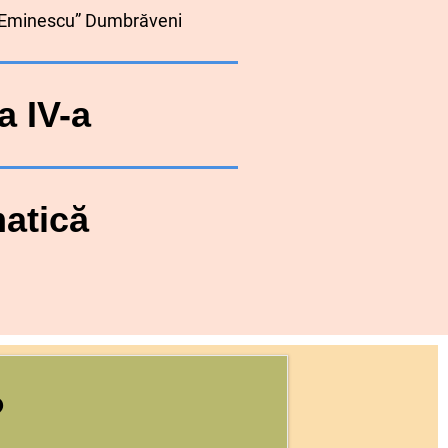
i Eminescu” Dumbrăveni
a IV-a
atică
?