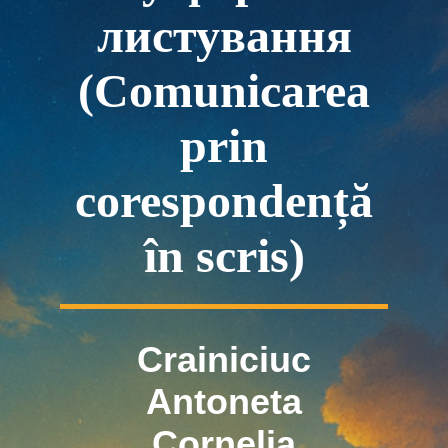
листування
(Comunicarea
prin
corespondență
în scris)
Crainiciuc
Antoneta
Cornelia