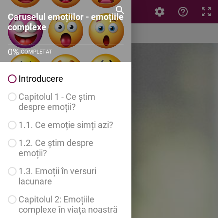
Caruselul emoțiilor - emoțiile complexe
Caruselul emoțiilor - emoțiile
complexe
0
%
COMPLETAT
Introducere
Capitolul 1 - Ce știm
despre emoții?
1.1. Ce emoție simți azi?
1.2. Ce știm despre
emoții?
1.3. Emoții în versuri
lacunare
Capitolul 2: Emoțiile
complexe în viața noastră