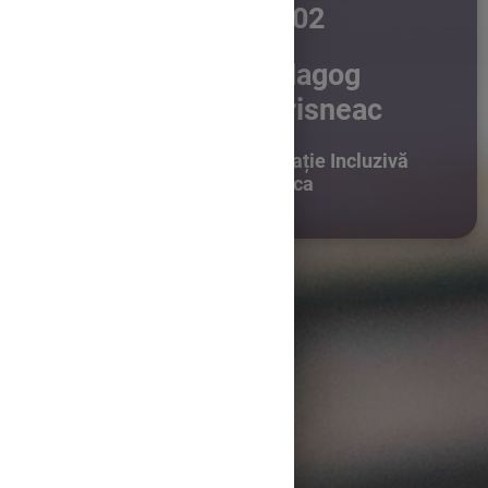
Grupa 030 - Seria 02
profesor psihopedagog
Simona-Isabela Prisneac
Centrul Școlar Pentru Educație Incluzivă
„Miron Ionescu”, Cluj-Napoca