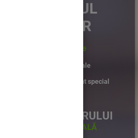
CARUSELUL
EMOȚIILOR
Emoțiile complexe
Abilități socioemoționale
Clasa a V-a, învățământ special
CLASA VIITORULUI
PEDAGOGIE DIGITALĂ