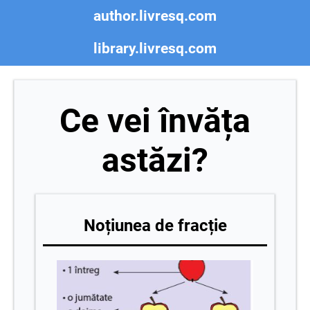
author.livresq.com
library.livresq.com
Ce vei învăța
astăzi?
Noțiunea de fracție