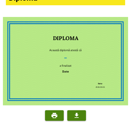
DIPLOMA
Această diplomă atestă că
–
a finalizat
Date
Data
2026-08-06