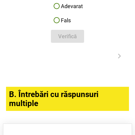
Adevarat
Fals
Verifică
B. Întrebări cu răspunsuri
multiple