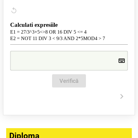
Calculati expresiile
E1 = 27/3^3+5<>8 OR 16 DIV 5 <= 4
E2 = NOT 11 DIV 3 < 9/3 AND 2*5MOD4 > 7
Verifică
Diploma