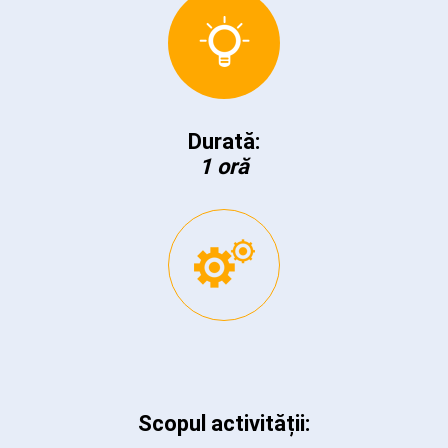
Durată:
1 oră
Scopul activității: