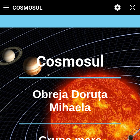
COSMOSUL
Cosmosul
Obreja Doruța
Mihaela