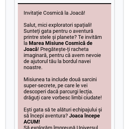
Invitație Cosmică la Joacă!
Salut, mici exploratori spațiali!
Sunteți gata pentru o aventură
printre stele și planete? Te invităm
la
Marea Misiune Cosmică de
Joacă
! Pregătește-ți racheta
imaginară, pentru că avem nevoie
de ajutorul tău la bordul navei
noastre.
Misiunea ta include două sarcini
super-secrete, pe care le vei
descoperi dacă parcurgi lecția.
drăguți care vorbesc limbi ciudate!
Ești gata să te alături echipajului și
să începi aventura?
Joaca începe
ACUM!
Să explorăm împreună Universul,