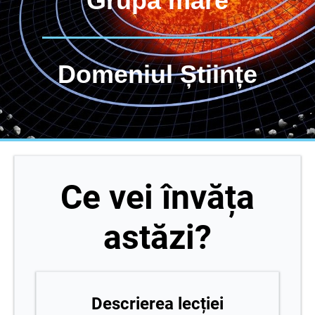
Grupa mare
Domeniul Științe
Ce vei învăța
astăzi?
Descrierea lecției