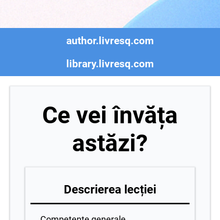
author.livresq.com
library.livresq.com
Ce vei învăța
astăzi?
Descrierea lecției
Competente generale