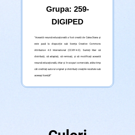
Grupa: 259-
DIGIPED
“Această resursă educațională a fost creată de Calea Diana
și
este pusă la dispoziție sub licența Creative Commons
Attribution 4.0 International (CC-BY-4.0). Sunteți liber să
distribuiți, să adaptați, să remixați, și să modificați această
resursă educațională, chiar și în scopuri comerciale, atâta timp
cât creditați autorul original și distribuiți creațiile rezultate sub
aceeași licență!”