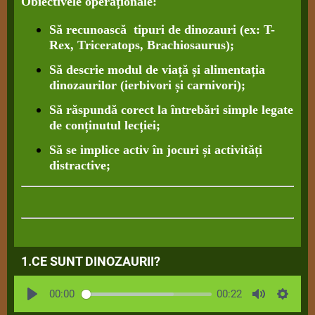
Obiectivele operaționale:
Să recunoască tipuri de dinozauri (ex: T-
Rex, Triceratops, Brachiosaurus);
Să descrie modul de viață și alimentația
dinozaurilor (ierbivori și carnivori);
Să răspundă corect la întrebări simple legate
de conținutul lecției;
Să se implice activ în jocuri și activități
distractive;
1.CE SUNT DINOZAURII?
00:00
00:22