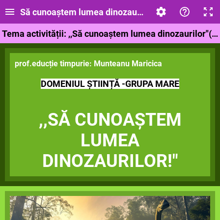
Să cunoaștem lumea dinozaurilor
Tema activității: ,,Să cunoaștem lumea dinozaurilor"(DȘ)-grupa mare;
prof.educție timpurie: Munteanu Maricica
DOMENIUL ȘTIINȚĂ -GRUPA MARE
,,SĂ CUNOAȘTEM
LUMEA
DINOZAURILOR!"