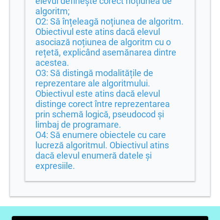
elevul definește corect noțiunea de
algoritm;
O2: Să înțeleagă noțiunea de algoritm.
Obiectivul este atins dacă elevul
asociază noțiunea de algoritm cu o
rețetă, explicând asemănarea dintre
acestea.
O3: Să distingă modalitățile de
reprezentare ale algoritmului.
Obiectivul este atins dacă elevul
distinge corect între reprezentarea
prin schemă logică, pseudocod și
limbaj de programare.
O4: Să enumere obiectele cu care
lucreză algoritmul. Obiectivul atins
dacă elevul enumeră datele și
expresiile.