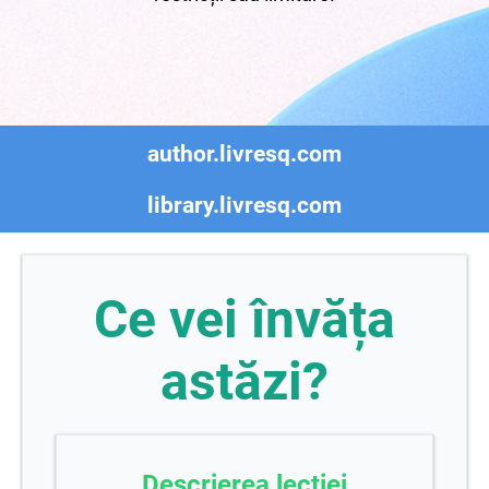
author.livresq.com
library.livresq.com
Ce vei învăța
astăzi?
Descrierea lecției