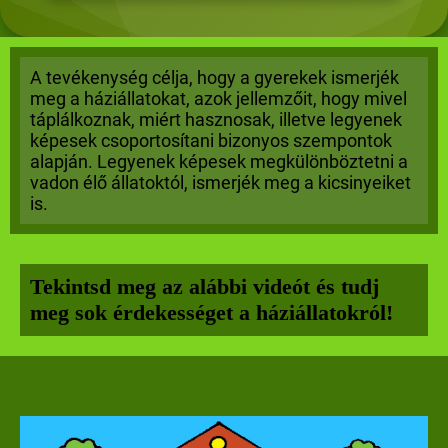
A tevékenység célja, hogy a gyerekek ismerjék
meg a háziállatokat, azok jellemzőit, hogy mivel
táplálkoznak, miért hasznosak, illetve legyenek
képesek csoportosítani biz
onyos szempontok
alapján. Legyenek képesek megkülönböztetni a
vadon élő á
llatoktól, ismerjék meg a kicsinyeiket
is.
Tekintsd meg az alábbi videót és tudj
meg sok érdekességet a háziállatokról!