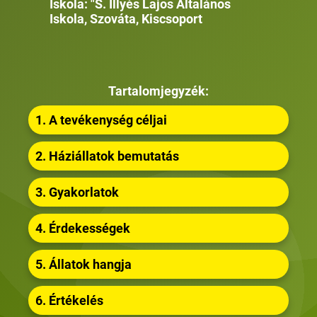
Iskola: "S. Illyés Lajos Általános
Iskola, Szováta, Kiscsoport
Tartalomjegyzék:
1. A tevékenység céljai
2. Háziállatok bemutatás
3. Gyakorlatok
4. Érdekességek
5. Állatok hangja
6. Értékelés