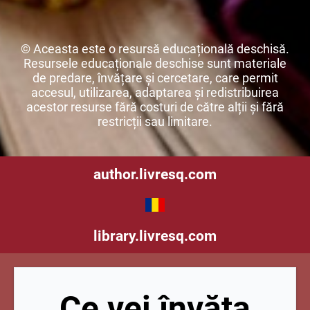
© Aceasta este o resursă educațională deschisă.
Resursele educaționale deschise sunt materiale
de predare, învățare și cercetare, care permit
accesul, utilizarea, adaptarea și redistribuirea
acestor resurse fără costuri de către alții și fără
restricții sau limitare.
author.livresq.com
library.livresq.com
Ce vei învăța