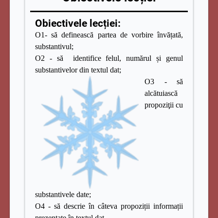
Obiectivele lecției:
O1- să definească partea de vorbire învățată,
substantivul;
O2 - să identifice felul, numărul și genul
substantivelor din textul dat;
O3 - să
alcătuiască
propoziţii cu
substantivele date;
O4 - să descrie în câteva propoziții informații
prezentate în textul dat.