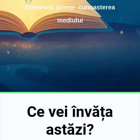
Domeniul științe- cunoasterea
mediului
Ce vei învăța
astăzi?