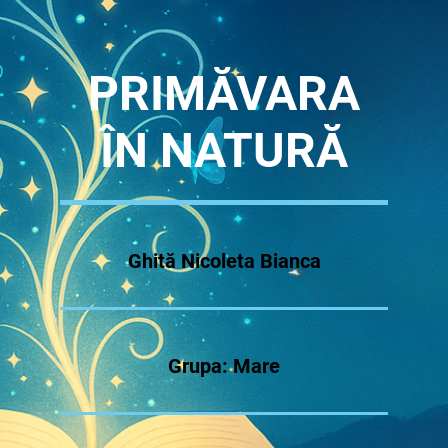
PRIMĂVARA
ÎN NATURĂ
Ghită Nicoleta Bianca
Grupa: Mare