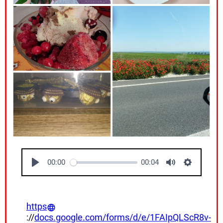
00:00
00:04
https
://
docs.google.com/forms/d/e/1FAIpQLScR8v-