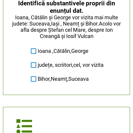
Identifică substantivele proprii din
enunțul dat.
Ioana, Cătălin și George vor vizita mai multe
judete: Suceava,Iași , Neamț și Bihor.Acolo vor
afla despre Ștefan cel Mare, despre Ion
Creangă și Iosif Vulcan
Ioana ,Cătălin,George
județe, scriitori,cel, vor vizita
Bihor,Neamț,Suceava