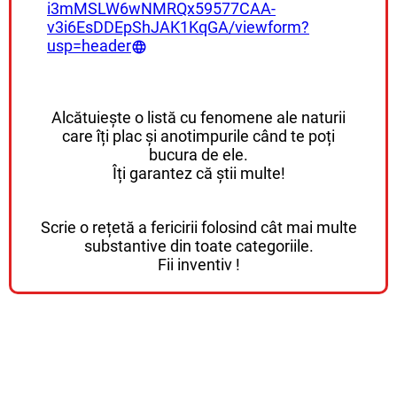
i3mMSLW6wNMRQx59577CAA-
v3i6EsDDEpShJAK1KqGA/viewform?
usp=header
Alcătuiește o listă cu fenomene ale naturii
care îți plac și anotimpurile când te poți
bucura de ele.
Îți garantez că știi multe!
Scrie o rețetă a fericirii folosind cât mai multe
substantive din toate categoriile.
Fii inventiv !