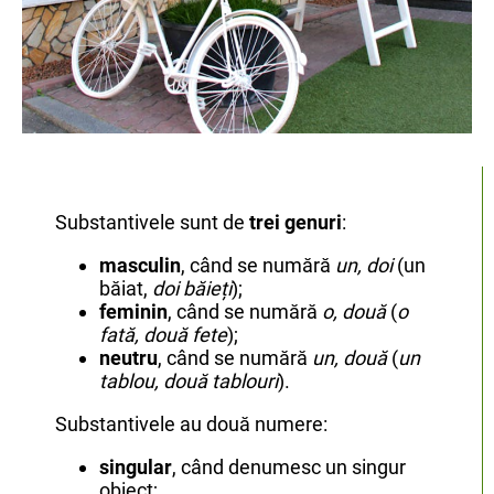
Substantivele sunt de
trei genuri
:
masculin
, când se numără
un, doi
(un
băiat,
doi băieți
);
feminin
, când se numără
o, două
(
o
fată, două fete
);
neutru
, când se numără
un, două
(
un
tablou, două tablouri
).
Substantivele au două numere:
singular
, când denumesc un singur
obiect;