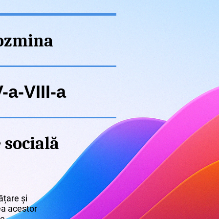
Cozmina
-a-VIII-a
 socială
țare și
rea acestor
re.