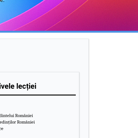
vele lecției
edintelui României
ședinților României
ce