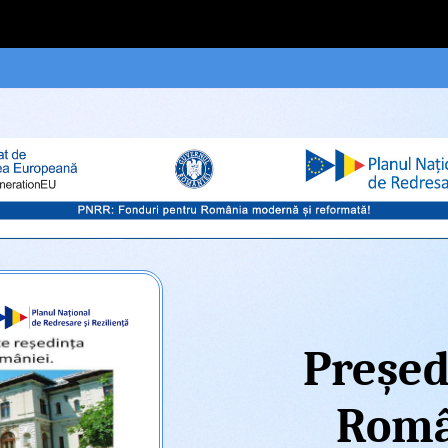
Președ
Româ