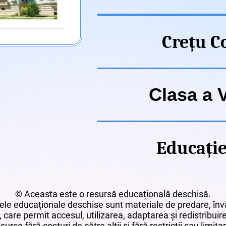
Crețu 
Clasa a V
Educație
© Aceasta este o resursă educațională deschisă.
le educaționale deschise sunt materiale de predare, învă
 care permit accesul, utilizarea, adaptarea și redistribui
surse fără costuri de către alții și fără restricții sau limita