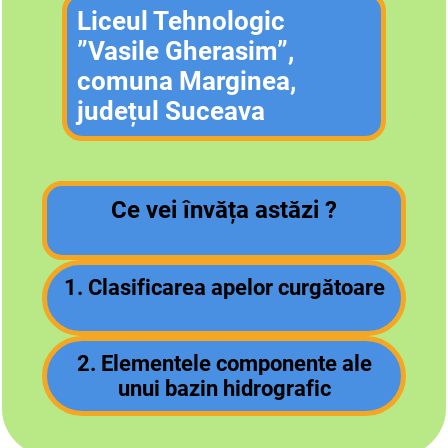
Liceul Tehnologic
”Vasile Gherasim”,
comuna Marginea,
județul Suceava
Ce vei învăța astăzi ?
1.
Clasificarea apelor curgătoare
2.
Elementele componente ale
unui bazin hidrografic