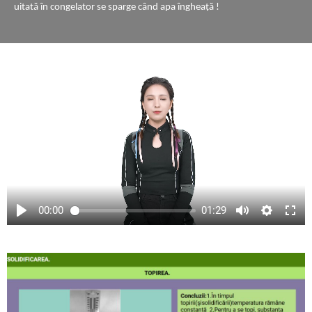
uitată în congelator se sparge când apa îngheaţă !
00:00
01:29