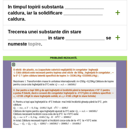
Punct de topire.
In timpul topirii substanta _______________
+
caldura, iar la solidificare _______________
caldura.
Absoarbe/Cedează
Trecerea unei substante din stare
+
_______________ in stare _______________ se
numeste
topire
.
Solida/Lichidă