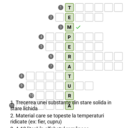
T
1
E
2
M
3
P
4
E
5
R
6
A
7
T
8
U
9
R
10
1. Trecerea unei substante din stare solida in
A
11
stare lichida
2. Material care se topeste la temperaturi
ridicate (ex: fier, cupru)