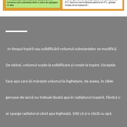
In timpul topirii sau solidificării volumul substanţelor se modifică.
De obicei, volumul scade la solidificare şi creşte la topire. Excepţie
face apa care îşi măreşte volumul la îngheţare, de aceea, în zilele
geroase de iarnă nu trebuie lăsată apa în radiatorul maşinii, fiindcă s-
ar sparge radiatorul când apa îngheaţă. Ştiţi că şi o sticlă cu apă