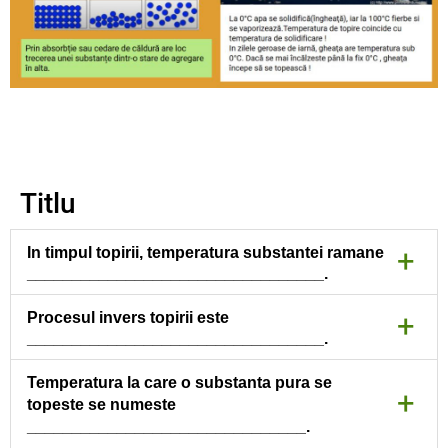
Titlu
+
In timpul topirii, temperatura substantei ramane
_________________________________.
Constantă
+
Procesul invers topirii este
_________________________________.
Solidificarea.
Temperatura la care o substanta pura se
+
topeste se numeste
_______________________________.