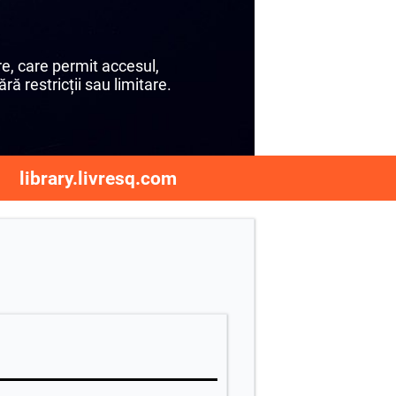
e, care permit accesul,
ră restricții sau limitare.
library.livresq.com