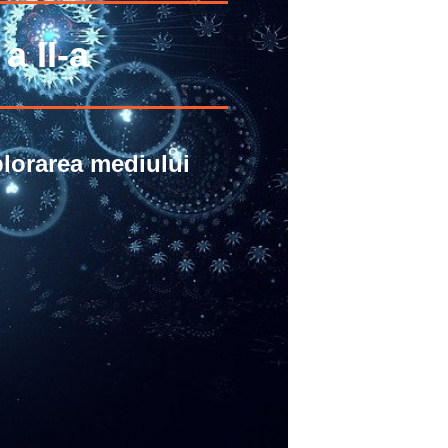
a II-a
plorarea mediului