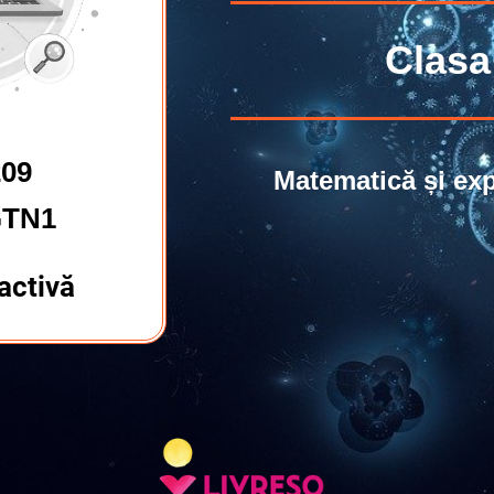
Clasa 
209
Matematică și ex
GTN1
ractivă