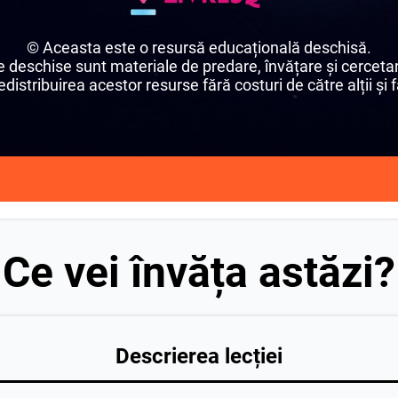
© Aceasta este o resursă educațională deschisă.
 deschise sunt materiale de predare, învățare și cercetar
edistribuirea acestor resurse fără costuri de către alții și fă
Ce vei învăța astăzi?
Descrierea lecției