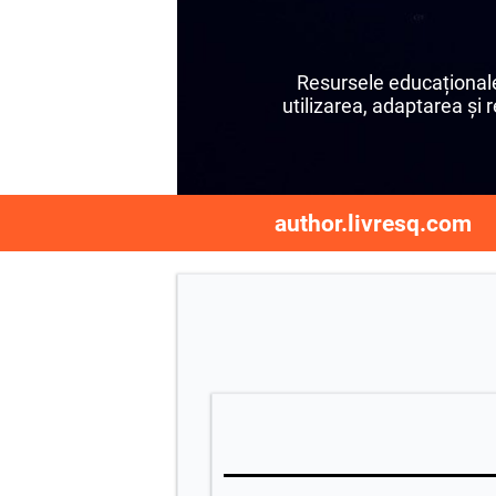
Resursele educaționale
utilizarea, adaptarea și r
author.livresq.com