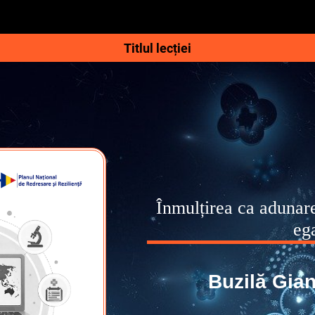
Titlul lecției
Înmulțirea ca adunar
ega
Buzilă Gian