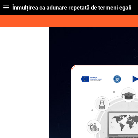
Înmulțirea ca adunare repetată de termeni egali