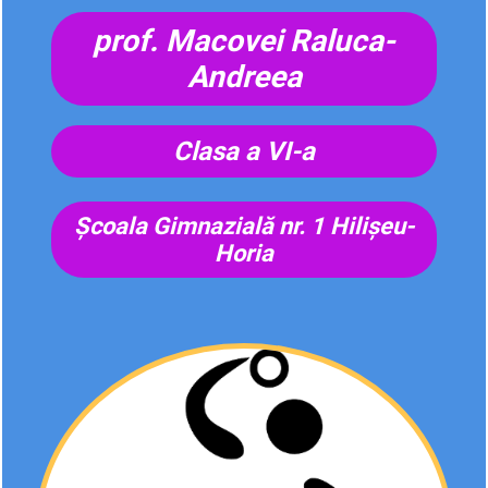
prof. Macovei Raluca-
Andreea
Clasa a VI-a
Școala Gimnazială nr. 1 Hilișeu-
Horia