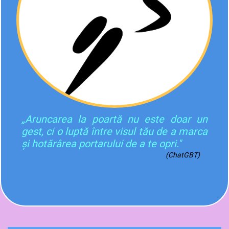
„Aruncarea la poartă nu este doar un
gest, ci o luptă între visul tău de a marca
și hotărârea portarului de a te opri."
(ChatGBT)