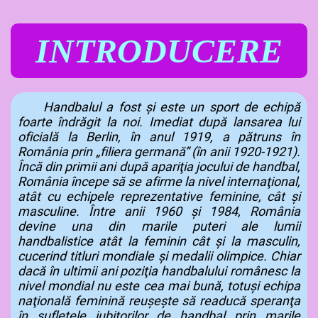
INTRODUCERE
Handbalul a fost şi este un sport de echipă
foarte îndrăgit la noi. Imediat după lansarea lui
oficială la Berlin, în anul 1919, a pătruns în
România prin „filiera germană” (în anii 1920-1921).
Încă din primii ani după apariţia jocului de handbal,
România începe să se afirme la nivel internaţional,
atât cu echipele reprezentative feminine, cât și
masculine. Între anii 1960 şi 1984, România
devine una din marile puteri ale lumii
handbalistice atât la feminin cât şi la masculin,
cucerind titluri mondiale şi medalii olimpice. Chiar
dacă în ultimii ani poziţia handbalului românesc la
nivel mondial nu este cea mai bună, totuşi echipa
naţională feminină reuşeşte să readucă speranţa
în sufletele iubitorilor de handbal prin marile