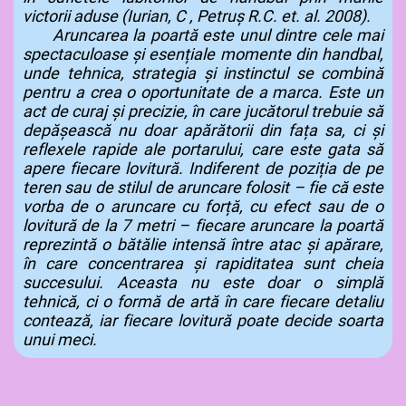
victorii aduse (Iurian, C , Petruş R.C. et. al. 2008).
Aruncarea la poartă este unul dintre cele mai
spectaculoase și esențiale momente din handbal,
unde tehnica, strategia și instinctul se combină
pentru a crea o oportunitate de a marca. Este un
act de curaj și precizie, în care jucătorul trebuie să
depășească nu doar apărătorii din fața sa, ci și
reflexele rapide ale portarului, care este gata să
apere fiecare lovitură. Indiferent de poziția de pe
teren sau de stilul de aruncare folosit – fie că este
vorba de o aruncare cu forță, cu efect sau de o
lovitură de la 7 metri – fiecare aruncare la poartă
reprezintă o bătălie intensă între atac și apărare,
în care concentrarea și rapiditatea sunt cheia
succesului. Aceasta nu este doar o simplă
tehnică, ci o formă de artă în care fiecare detaliu
contează, iar fiecare lovitură poate decide soarta
unui meci.