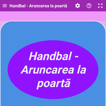
Handbal - Aruncarea la poartă
Handbal -
Aruncarea la
poartă