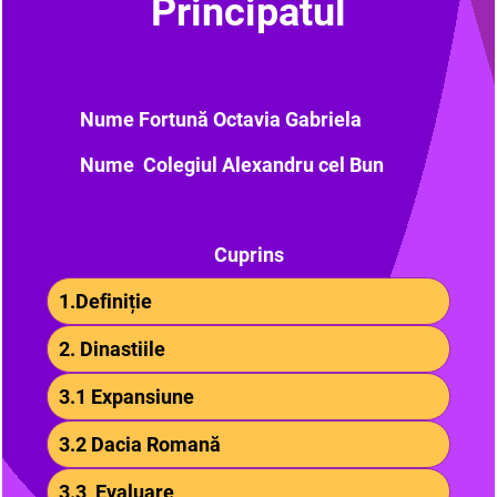
Principatul
Nume Fortună Octavia Gabriela
Nume Colegiul Alexandru cel Bun
Cuprins
1.Definiție
2. Dinastiile
3.1 Expansiune
3.2 Dacia Romană
3.3 Evaluare