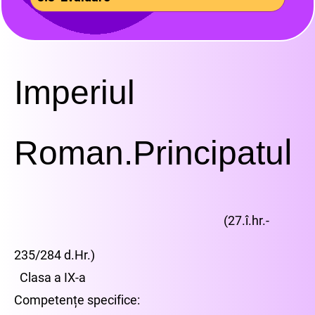
Imperiul
l
Roman.Principatu
(27.î.hr.-
235/284 d.Hr.)
Clasa a IX-a
Competențe specifice: