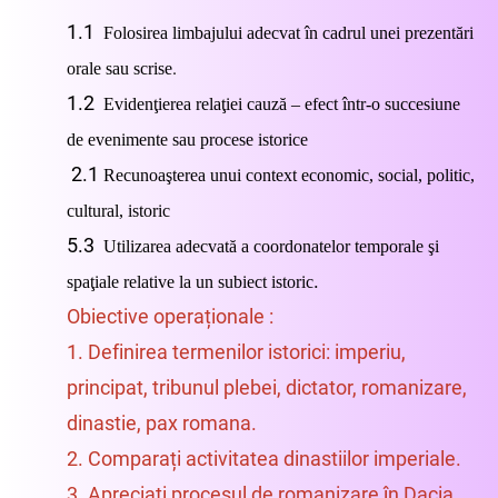
1.1
Folosirea limbajului adecvat în cadrul unei prezentări
.
orale sau scrise
1.2
Evidenţierea relaţiei cauză – efect într-o succesiune
de evenimente sau procese istorice
2.1
Recunoaşterea unui context economic, social, politic,
cultural, istoric
5.3
Utilizarea adecvată a coordonatelor temporale şi
.
spaţiale relative la un subiect istoric
Obiective operaționale :
1. Definirea termenilor istorici: imperiu,
principat, tribunul plebei, dictator, romanizare,
dinastie, pax romana.
2. Comparați activitatea dinastiilor imperiale.
3. Apreciați procesul de romanizare în Dacia.