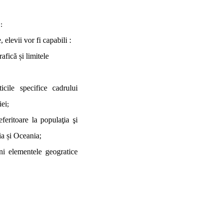
E
:
, elevii vor fi capabili :
afică și limitele
ticile specifice cadrului
iei
;
feritoare la populaţia şi
ia și Oceania;
ni elementele geogratice