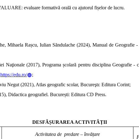
EVALUARE:
evaluare formativă orală cu ajutorul fișelor de lucru.
he, Mihaela Rașcu, Iulian Săndulache
(2024), Manual de Geografie - c
iei Naţionale
(2017), Programa școlară pentru disciplina Geografie - c
:
https://edu.ro/
;
lviu Negut
(2021), Atlas geografic scolar, Bucureştı: Editura Corint;
5), Didactica geografiel. București: Editura CD Press.
DESFĂȘURAREA ACTIVITĂȚII
Activitatea de predare – învățare
F