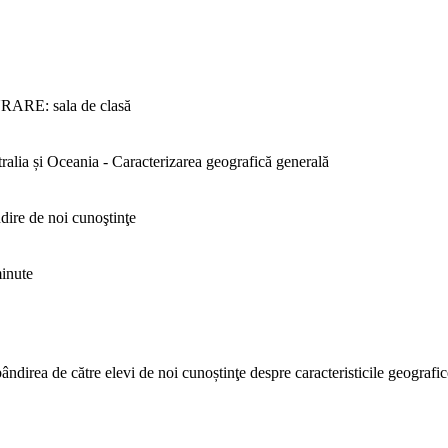
E: sala de clasă
ia și Oceania - Caracterizarea geografică generală
re de noi cunoştinţe
inute
ândirea de către elevi de noi cunoștinţe despre caracteristicile geografic