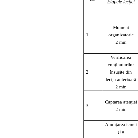
Etapele lecției
Moment
1.
organizatoric
2 min
Verificarea
conţinuturilor
2.
însușite din
lecţia anterioară
2 min
Captarea atenției
3.
2 min
Anunţarea temei
şi a