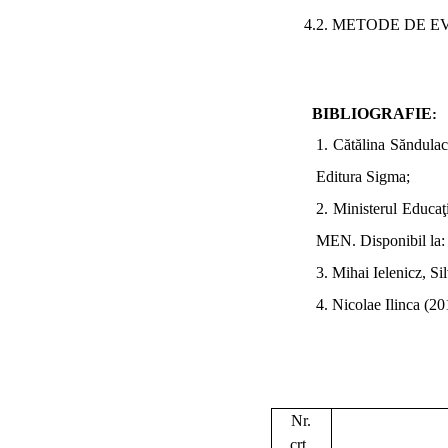
4.2. METODE DE 
BIBLIOGRAFIE
:
1.
Cătălina Săndulac
Editura Sigma;
2.
Ministerul Educaţ
MEN. Disponibil la
3.
Mihai Ielenicz, Si
4.
Nicolae Ilinca
(201
Nr.
crt.