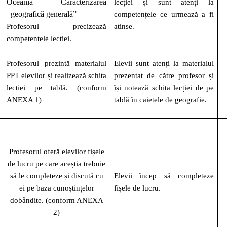
Oceania – Caracterizarea
lecției și sunt atenți la
geografică generală
”
competențele ce urmează a fi
Profesorul precizează
atinse.
competențele lecției.
Profesorul prezintă materialul
Elevii sunt atenți la materialul
PPT elevilor și realizează schița
prezentat de către profesor și
lecției pe tablă. (conform
își notează schița lecției de pe
ANEXA 1)
tablă în caietele de geografie.
Profesorul oferă elevilor fișele
de lucru pe care aceștia trebuie
să le completeze și discută cu
Elevii încep să completeze
ei pe baza cunoștințelor
fișele de lucru.
dobândite.
(conform ANEXA
2)