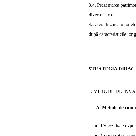
3.4
. Prezentarea patrimo
diverse surse;
4.2
. Ierarhizarea unor e
după caracteristicile lor 
STRATEGIA DIDAC
1. METODE DE ÎN
A. Metode de comu
Expozitive : expun
Conversație : conve