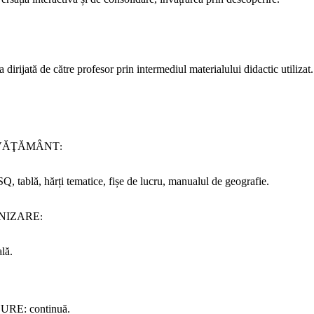
a dirijată de către profesor prin intermediul materialului didactic utilizat.
NVĂŢĂMÂNT
:
 tablă, hărți tematice, fișe de lucru, manualul de geografie.
NIZARE
:
lă.
LURE:
continuă.