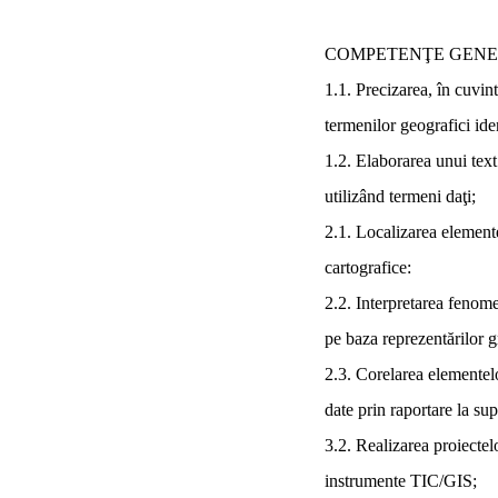
COMPETENŢE GENER
1.1
. Precizarea, în cuvint
termenilor geografici iden
1.2
. Elaborarea unui tex
utilizând termeni daţi;
2.1
. Localizarea element
cartografice:
2.2
. Interpretarea fenom
pe baza reprezentărilor gr
2.3
. Corelarea elementel
date prin raportare la sup
3.2
. Realizarea proiectel
instrumente TIC/GIS;