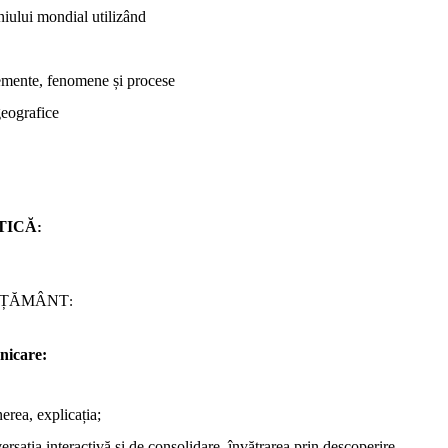
niului mondial utilizând
lemente, fenomene și procese
geografice
TICĂ
:
VĂȚĂMÂNT
:
nicare:
erea, explicația;
rsația interactivă și de consolidare, învățrarea prin descoperire.