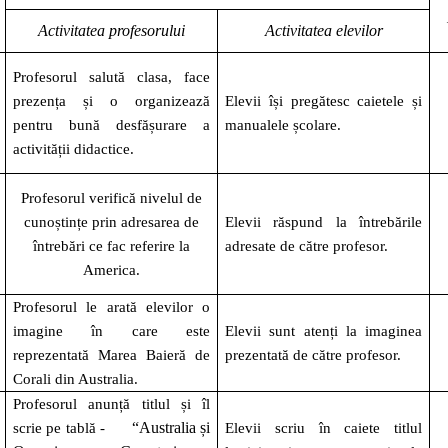
Activitatea profesorului
Activitatea elevilor
Profesorul salută clasa, face
prezența și o organizează
Elevii își pregătesc caietele și
pentru bună desfășurare a
manualele școlare.
activității didactice.
Profesorul verifică nivelul de
cunoștințe prin adresarea de
Elevii răspund la întrebările
întrebări ce fac referire la
adresate de către profesor.
America.
Profesorul le arată elevilor o
imagine în care este
Elevii sunt atenți la imaginea
reprezentată Marea Baieră de
prezentată de către profesor.
Corali din Australia.
Profesorul anunță titlul și îl
“
Australia și
scrie pe tablă -
Elevii scriu în caiete titlul