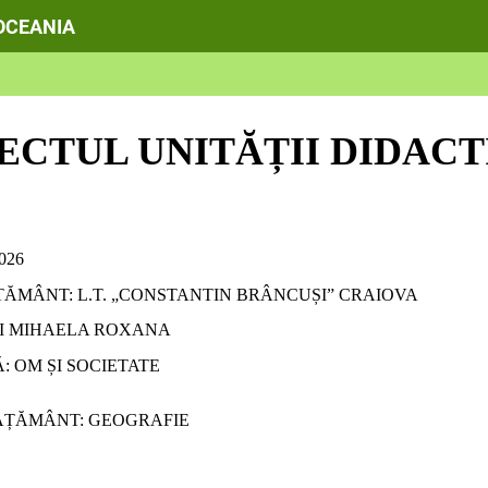
 OCEANIA
IECTUL
UNITĂȚII DIDAC
026
ȚĂMÂNT: L.T. „CONSTANTIN BRÂNCUȘI” CRAIOVA
CI MIHAELA ROXANA
Ă
:
OM ȘI SOCIETATE
VĂȚĂMÂNT: GEOGRAFIE