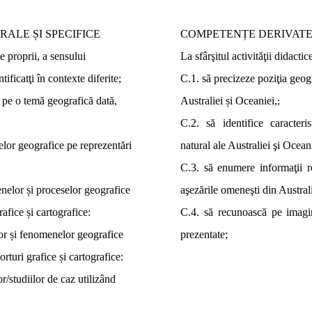
ALE ȘI SPECIFICE
COMPETENȚE DERIVAT
e proprii, a sensului
La sfârşitul activităţii didactice
tificatţi în contexte diferite;
C.1
. sã precizeze poziţia geogr
t pe o temă geografică dată,
Australiei și Oceaniei,
;
C.2
. să identifice caracteris
elor geografice pe reprezentări
natural ale Australiei şi Ocean
C.3
. să enumere informaţii re
enelor și proceselor geografice
aşezările omeneşti din Austral
afice și cartografice:
C.4
. să recunoască pe imagi
or și fenomenelor geografice
prezentate;
orturi grafice și cartografice:
or/studiilor de caz utilizând