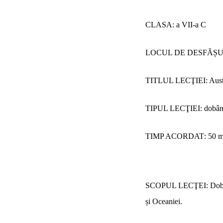
CLASA: a VII-a C
LOCUL DE DESFĂȘURAR
TITLUL LECŢIEI: Austral
TIPUL LECŢIEI: dobândi
TIMP ACORDAT
:
50 m
SCOPUL LECŢEI
: Dob
și Oceaniei.