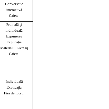
Conversație
interactivă
Caiete.
Frontală și
individuală
Expunerea
Explicația
Materialul Livresq
Caiete.
Individuală
Explicația
Fișa de lucru.