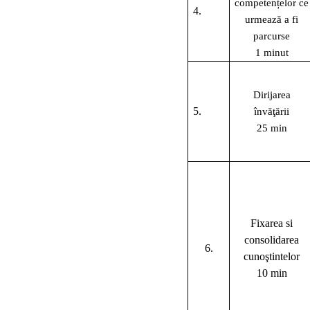
competențelor ce
4.
urmează a fi
parcurse
1 minut
Dirijarea
5.
învăţării
25 min
Fixarea si
consolidarea
6.
cunoştintelor
10 min