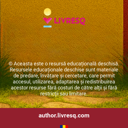
© Aceasta este o resursă educațională deschisă.
Resursele educaționale deschise sunt materiale
de predare, învățare și cercetare, care permit
accesul, utilizarea, adaptarea și redistribuirea
acestor resurse fără costuri de către alții și fără
restricții sau limitare.
author.livresq.com