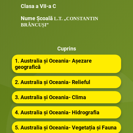
Clasa a VII-a C
Nume Școală
L.T. „CONSTANTIN
BRÂNCUȘI”
Cuprins
1. Australia și Oceania- Așezare
geografică
2. Australia și Oceania- Relieful
3. Australia și Oceania- Clima
4. Australia și Oceania- Hidrografia
5. Australia și Oceania- Vegetația și Fauna