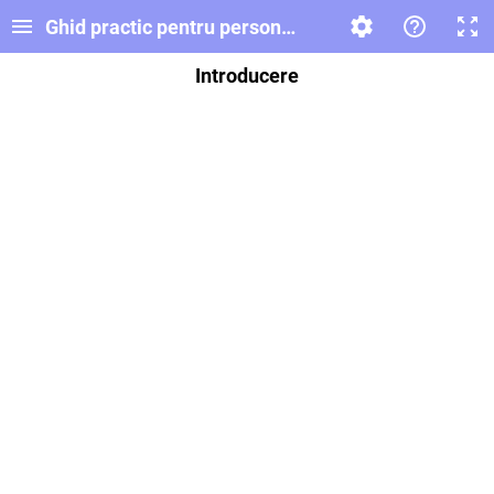
Ghid practic pentru personalizarea învățării, cu supor
Introducere