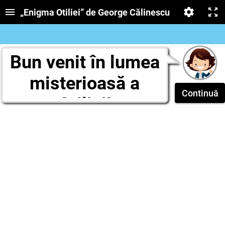
„Enigma Otiliei” de George Călinescu
Bun venit în lumea
misterioasă a
Continuă
Otiliei!
Pregătește-te să intri în casa din strada
Antim, unde fiecare colțișor ascunde un
secret, iar fiecare personaj are… o
surpriză! Explorează, descoperă și apoi
testează-ți istețimea la final.
Hai să dezlegăm împreună enigma!