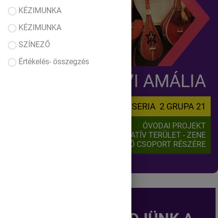
KÉZIMUNKA
KÉZIMUNKA
SZÍNEZŐ
Értékelés- összegzés
GÁLFALVI AMÁLIA
SERIA 2 GRUPA 21
ÓVODAI PROJEKT
ESZTÉTIKAI-KREATÍV TERÜLET - ZENE
KÖZÉPSŐ CSOPORT RÉSZÉRE