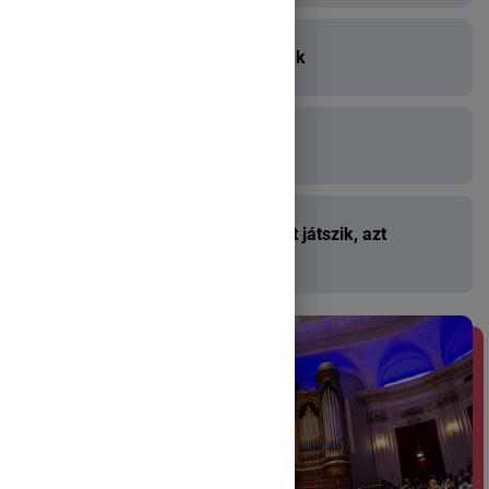
vannak billentyűs hangszerek
vannak fúvós hangszerek
Ha több féle hangszer együtt játszik, azt
zenekarnak navezzük.