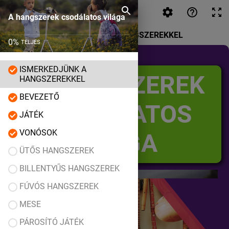
A hangszerek csodálatos világa
A hangszerek csodálatos világa
ISMERKEDJÜNK A HANGSZEREKKEL
0
%
TELJES
ISMERKEDJÜNK A
A HANGSZEREK
HANGSZEREKKEL
BEVEZETŐ
CSODÁLATOS
JÁTÉK
VONÓSOK
VILÁGA
ÜTŐS HANGSZEREK
BILLENTYŰS HANGSZEREK
FÚVÓS HANGSZEREK
MESE
PÁROSÍTÓ JÁTÉK