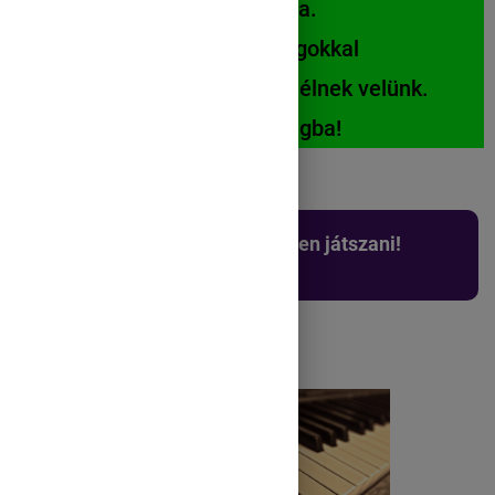
mosolyt csal az arcunkra.
Olyan barátok, akik hangokkal
mesélnek és együtt zenélnek velünk.
Gyere velem Zeneországba!
Nagyszerű dolog hangszereken játszani!
Ismerd meg őket!