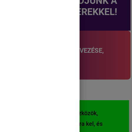
ISMERKEDJÜNK A
HANGSZEREKKEL!
HANGSZEREK MEGNEVEZÉSE,
MEGISMERÉSE
A hangszerek varázseszközök,
amelyekkel a zene táncra kel, és