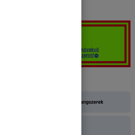
Nyisd ki a dobozokat növekvő
sorrendben a rajtuk levő szám szerint!
Vannak húros, vagy vonós hangszerek
vannak ütős hangszerek